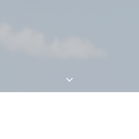
Puubetonipesät
Tilaus: