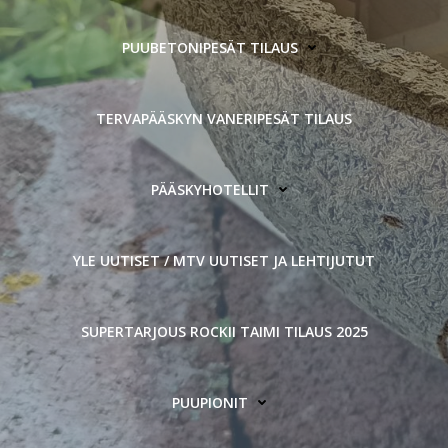
PUUBETONIPESÄT TILAUS
TERVAPÄÄSKYN VANERIPESÄT TILAUS
PÄÄSKYHOTELLIT
YLE UUTISET / MTV UUTISET JA LEHTIJUTUT
SUPERTARJOUS ROCKII TAIMI TILAUS 2025
PUUPIONIT