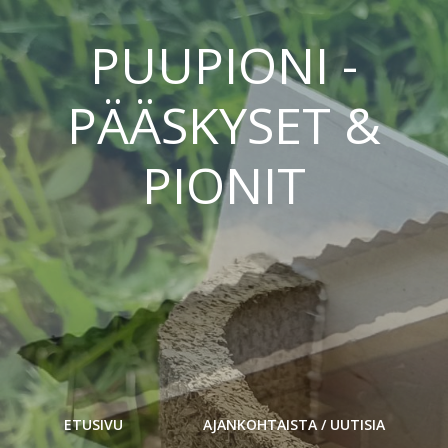
PUUPIONI -
PÄÄSKYSET &
PIONIT
ETUSIVU
AJANKOHTAISTA / UUTISIA