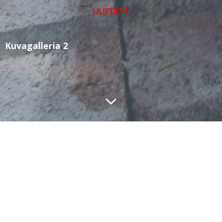
UUTTA!!!
Kuvagalleria 2
Kuvagalleria 2
[Best_Wordpress_Gallery id=”13″ gal_title=”puupioniX”]
© 2026 PUUPIONI - Pääskyset & Pionit. Created for